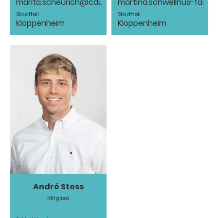
marita.scheurich@cdu-karben.de
martina.schwellnus-fast
Stadtteil
Stadtteil
Kloppenheim
Kloppenheim
André Stoss
Mitglied